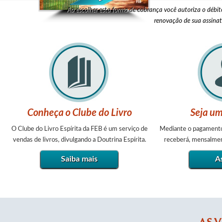
Ao escolher esta forma de cobrança você autoriza o débito 
renovação de sua assina
Conheça o Clube do Livro
Seja um
O Clube do Livro Espírita da FEB é um serviço de
Mediante o pagamento 
vendas de livros, divulgando a Doutrina Espírita.
receberá, mensalmen
Saiba mais
A